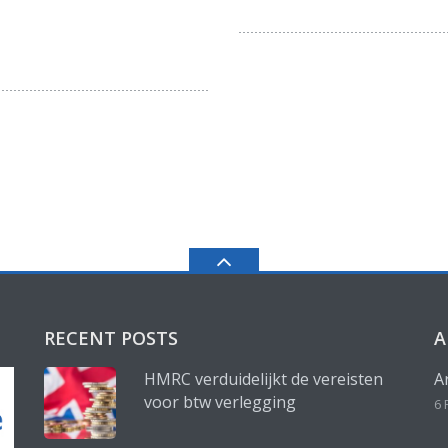
RECENT POSTS
A
HMRC verduidelijkt de vereisten
A
voor btw verlegging
6 