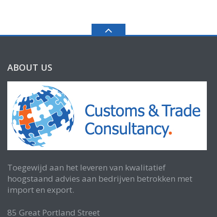
ABOUT US
Toegewijd aan het leveren van kwalitatief
hoogstaand advies aan bedrijven betrokken met
import en export.
85 Great Portland Street