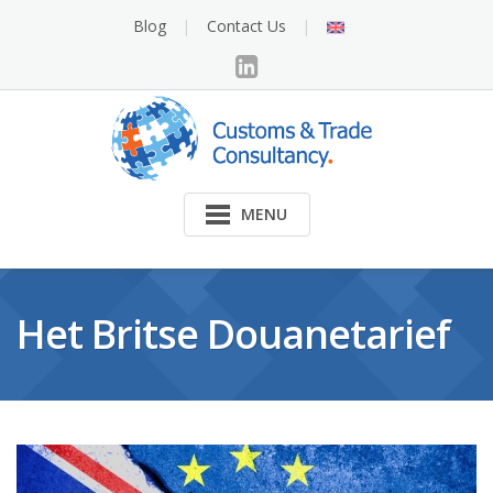
Skip
English
Blog
Contact Us
to
content
MENU
Het Britse Douanetarief